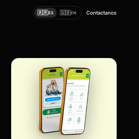
🇦🇷
🇬🇧
Contactanos
ES
EN